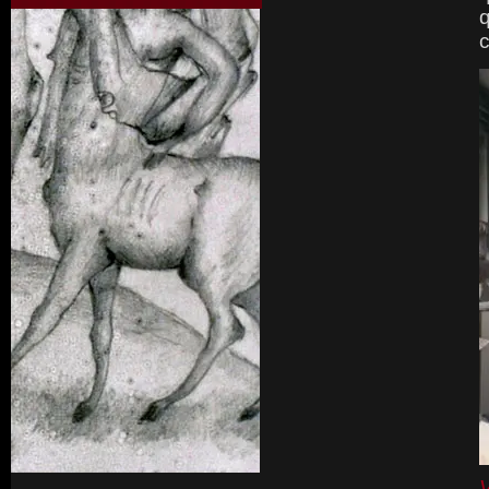
q
c
V