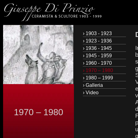
› 1903 - 1923
› 1923 - 1936
I
› 1936 - 1945
b
› 1945 - 1959
s
› 1960 - 1970
g
› 1970 – 1980
S
› 1980 – 1999
V
› Galleria
e
› Video
v
A
d
1970 – 1980
F
p
u
q