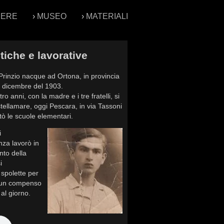
PERE
›
MUSEO
›
MATERIALI
tiche e lavorative
rinzio nacque ad Ortona, in provincia
29 dicembre del 1903.
tro anni, con la madre e i tre fratelli, si
stellamare, oggi Pescara, in via Tassoni
ò le scuole elementari.
i
nza lavorò in
nto della
i
spolette per
er un compenso
 al giorno.