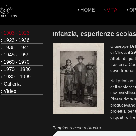
›
HOME
›
VITA
›
O
Infanzia, esperienze scolas
› 1903 - 1923
› 1923 - 1936
Giuseppe Di P
› 1936 - 1945
di Chieti, il 
› 1945 - 1959
All'età di quat
› 1960 - 1970
trasferì a Ca
› 1970 – 1980
dove frequent
› 1980 – 1999
Nei primi ann
› Galleria
dell'adolesce
› Video
uno stabilime
Pineta dove s
producevano 
proiettili, p
di quattro lire
Peppino racconta (audio)