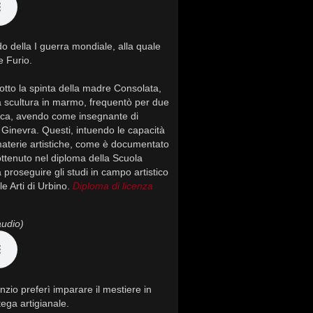
do della I guerra mondiale, alla quale
e Furio.
sotto la spinta della madre Consolata,
a scultura in marmo, frequentò per due
ica, avendo come insegnante di
 Ginevra. Questi, intuendo le capacità
materie artistiche, come è documentato
 ottenuto nel diploma della Scuola
 proseguire gli studi in campo artistico
le Arti di Urbino.
Diploma di licenza
audio)
zio preferì imparare il mestiere in
ega artigianale.