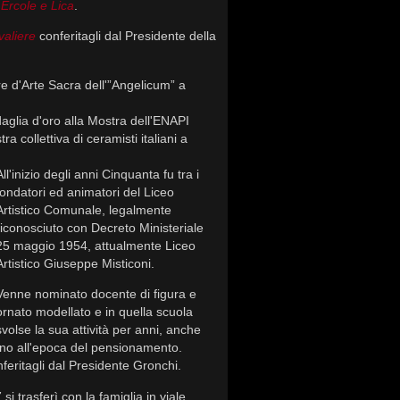
a
Ercole e Lica
.
avaliere
conferitagli dal Presidente della
e d'Arte Sacra dell'”Angelicum” a
glia d'oro alla Mostra dell'ENAPI
a collettiva di ceramisti italiani a
All'inizio degli anni Cinquanta fu tra i
fondatori ed animatori del Liceo
Artistico Comunale, legalmente
riconosciuto con Decreto Ministeriale
25 maggio 1954, attualmente Liceo
Artistico Giuseppe Misticoni.
Venne nominato docente di figura e
ornato modellato e in quella scuola
svolse la sua attività per anni, anche
fino all'epoca del pensionamento.
feritagli dal Presidente Gronchi.
si trasferì con la famiglia in viale