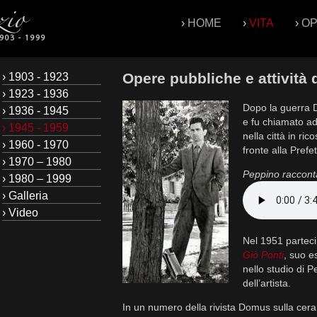
›
HOME
›
VITA
›
O
Opere pubbliche e attività
› 1903 - 1923
› 1923 - 1936
Dopo la guerra Di
› 1936 - 1945
e fu chiamato a
› 1945 - 1959
nella città in ri
› 1960 - 1970
fronte alla Prefe
› 1970 – 1980
Peppino raccont
› 1980 – 1999
› Galleria
› Video
Nel 1951 parteci
Giò Ponti
, suo e
nello studio di P
dell’artista.
In un numero della rivista Domus sulla cera