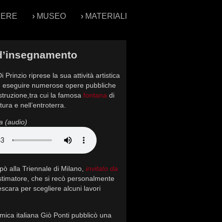
PERE
›
MUSEO
›
MATERIALI
 d’insegnamento
 Prinzio riprese la sua attività artistica
d eseguire numerose opere pubbliche
costruzione,tra cui la famosa
fontana
di
ttura e nell’entroterra.
a (audio)
pò alla Triennale di Milano,
invitato da
stimatore, che si recò personalmente
escara per scegliere alcuni lavori
mica italiana Giò Ponti pubblicò una