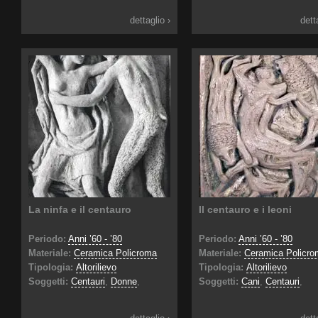
dettaglio ›
dett
La ninfa e il centauro
Il centauro e i leoni
Periodo:
Anni ’60 - ’80
Periodo:
Anni ’60 - ’80
Materiale:
Ceramica Policroma
Materiale:
Ceramica Policro
Tipologia:
Altorilievo
Tipologia:
Altorilievo
Soggetti:
Centauri
,
Donne
,
Soggetti:
Cani
,
Centauri
,