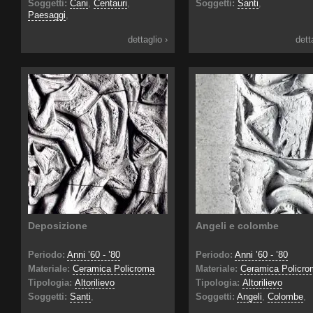
Soggetti:
Cani
,
Centauri
,
Soggetti:
Santi
,
Paesaggi
,
dettaglio ›
dett
Deposizione
Angeli e colombe
Periodo:
Anni ’60 - ’80
Periodo:
Anni ’60 - ’80
Materiale:
Ceramica Policroma
Materiale:
Ceramica Policro
Tipologia:
Altorilievo
Tipologia:
Altorilievo
Soggetti:
Santi
,
Soggetti:
Angeli
,
Colombe
,