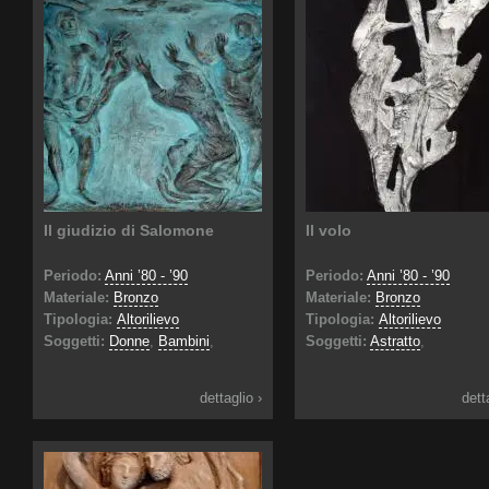
Il giudizio di Salomone
Il volo
Periodo:
Anni ’80 - ’90
Periodo:
Anni ’80 - ’90
Materiale:
Bronzo
Materiale:
Bronzo
Tipologia:
Altorilievo
Tipologia:
Altorilievo
Soggetti:
Donne
,
Bambini
,
Soggetti:
Astratto
,
dettaglio ›
dett