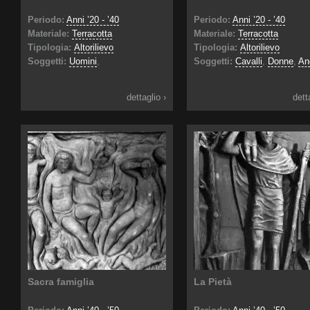
Periodo:
Anni ’20 - ’40
Periodo:
Anni ’20 - ’40
Materiale:
Terracotta
Materiale:
Terracotta
Tipologia:
Altorilievo
Tipologia:
Altorilievo
Soggetti:
Uomini
,
Soggetti:
Cavalli
,
Donne
,
An
dettaglio ›
dett
Sacra famiglia
La Pietà