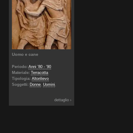
Uomo e cane
Periodo:
Anni ’80 - ’90
Materiale:
Terracotta
Tipologia:
Altorilievo
Soggetti:
Donne
,
Uomini
,
dettaglio ›