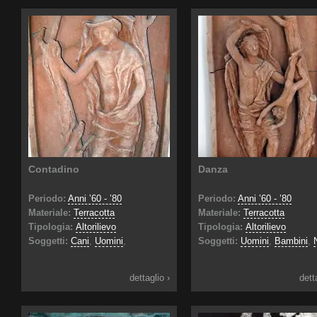
Contadino
Danza
Periodo:
Anni ’60 - ’80
Periodo:
Anni ’60 - ’80
Materiale:
Terracotta
Materiale:
Terracotta
Tipologia:
Altorilievo
Tipologia:
Altorilievo
Soggetti:
Cani
,
Uomini
,
Soggetti:
Uomini
,
Bambini
,
dettaglio ›
dett