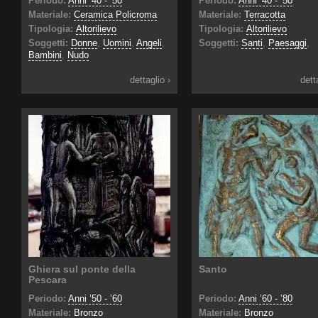
Periodo:
Anni ’40 - ’50
Periodo:
Anni ’40 - ’50
Materiale:
Ceramica Policroma
Materiale:
Terracotta
Tipologia:
Altorilievo
Tipologia:
Altorilievo
Soggetti:
Donne
,
Uomini
,
Angeli
,
Soggetti:
Santi
,
Paesaggi
,
Bambini
,
Nudo
dettaglio ›
dett
Ghiera sul ponte della
Santo
Pescara
Periodo:
Anni ’50 - ’60
Periodo:
Anni ’60 - ’80
Materiale:
Bronzo
Materiale:
Bronzo