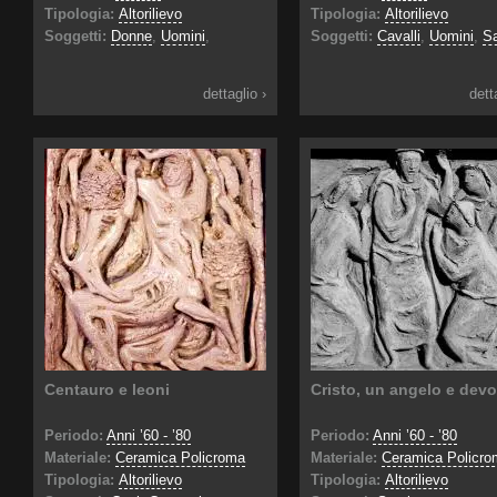
Tipologia:
Altorilievo
Tipologia:
Altorilievo
Soggetti:
Donne
,
Uomini
,
Soggetti:
Cavalli
,
Uomini
,
Sa
dettaglio ›
dett
Centauro e leoni
Cristo, un angelo e devo
Periodo:
Anni ’60 - ’80
Periodo:
Anni ’60 - ’80
Materiale:
Ceramica Policroma
Materiale:
Ceramica Policro
Tipologia:
Altorilievo
Tipologia:
Altorilievo