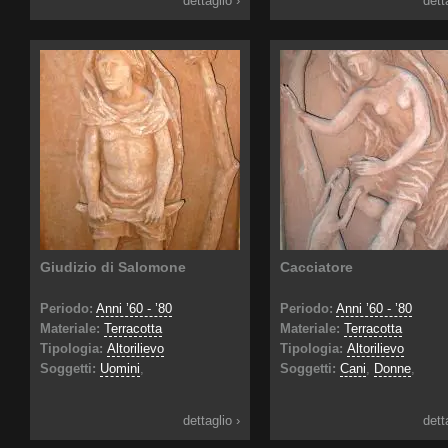
dettaglio ›
dett
Giudizio di Salomone
Cacciatore
Periodo:
Anni ’60 - ’80
Periodo:
Anni ’60 - ’80
Materiale:
Terracotta
Materiale:
Terracotta
Tipologia:
Altorilievo
Tipologia:
Altorilievo
Soggetti:
Uomini
,
Soggetti:
Cani
,
Donne
,
dettaglio ›
dett