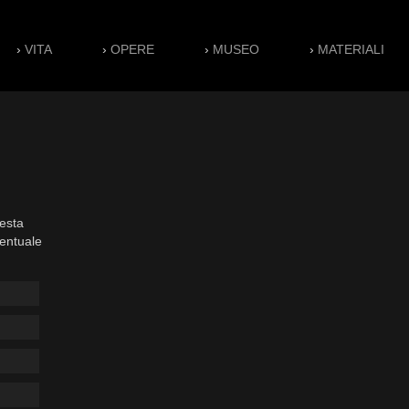
›
VITA
›
OPERE
›
MUSEO
›
MATERIALI
esta
ventuale