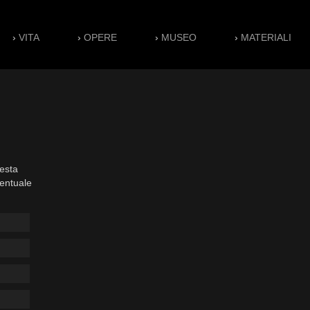
›
VITA
›
OPERE
›
MUSEO
›
MATERIALI
esta
ventuale