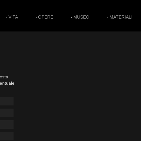
›
VITA
›
OPERE
›
MUSEO
›
MATERIALI
esta
ventuale