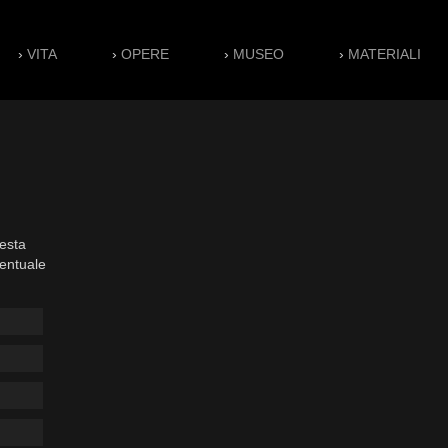
›
VITA
›
OPERE
›
MUSEO
›
MATERIALI
esta
ventuale