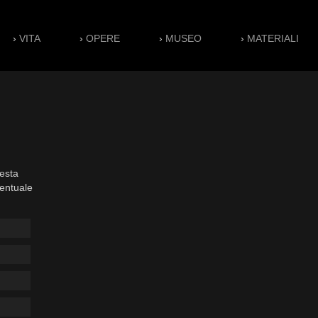
›
VITA
›
OPERE
›
MUSEO
›
MATERIALI
esta
ventuale