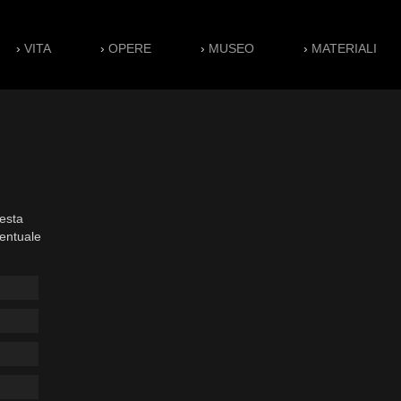
›
VITA
›
OPERE
›
MUSEO
›
MATERIALI
esta
ventuale