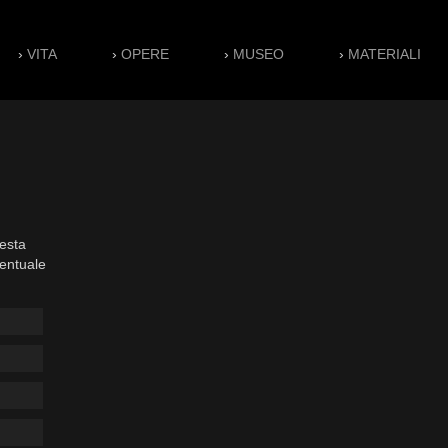
›
VITA
›
OPERE
›
MUSEO
›
MATERIALI
esta
ventuale