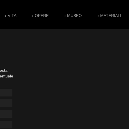
›
VITA
›
OPERE
›
MUSEO
›
MATERIALI
esta
ventuale