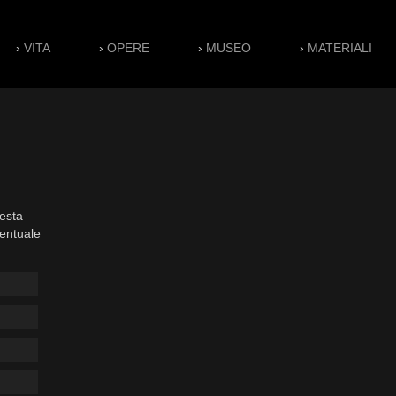
›
VITA
›
OPERE
›
MUSEO
›
MATERIALI
esta
ventuale