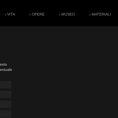
›
VITA
›
OPERE
›
MUSEO
›
MATERIALI
esta
ventuale