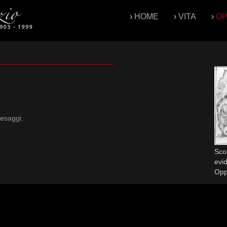
›
HOME
›
VITA
›
O
esaggi
,
Scor
evid
Op