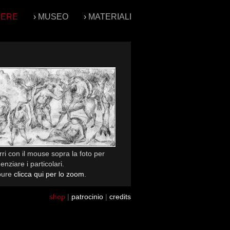
PERE
›
MUSEO
›
MATERIALI
ri con il mouse sopra la foto per
enziare i particolari.
pure
clicca qui per lo zoom
.
shop
|
patrocinio
|
credits