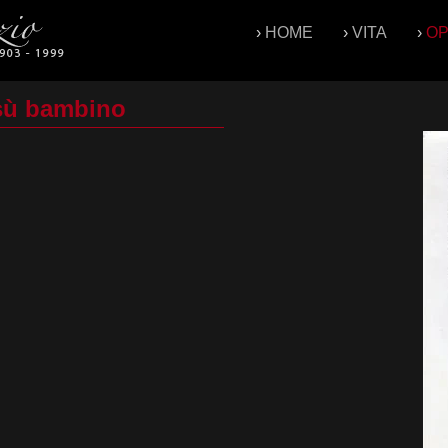
›
HOME
›
VITA
›
O
esù bambino