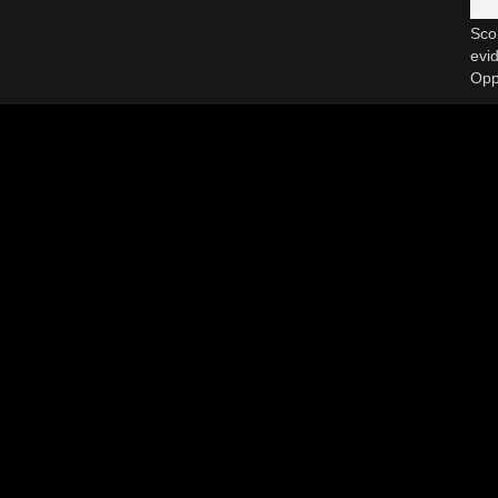
Scor
evid
Op